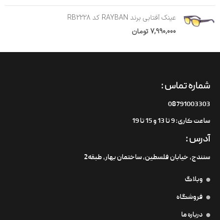
عینک آفتابی برند RAYBAN کد RB2228
7,990,000
تومان
شماره تماس :
08791003303
ساعت کاری: 9 تا 13 و 15 تا 19
آدرس :
سنندج، خیابان فلسطین،‌ ساختمان بهار، طبقه2
وبلاگ
فروشگاه
درباره ما