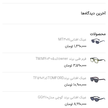
آخرین دیدگاه‌ها
محصولات
عینک افتابیMT3081
1,490,000
تومان
فرم طبی برند ownerکدTM.MY03-05
3,590,000
تومان
عینک افتابی برندTOMFORDکدTF5902
10,900,000
تومان
عینک افتابی برند گوچی مدلGG2110
8,990,000
تومان