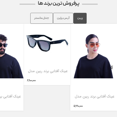
پرفروش ترین برند ها
ریبن
آیس برلین
جنتل مانستر
عینک آفتابی برند ریبن مدل
RB0502-50
6,900,000
عینک آفتابی برند ریبن مدل
عینک آفتابی بر
RB2140P-52
RB0101S
5,990,000