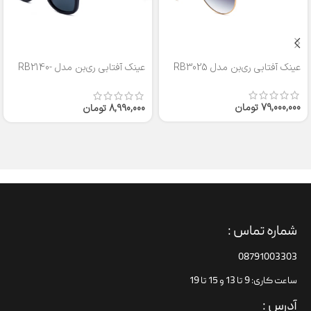
عینک آفتابی ری‌بن مدل RB3025
عینک آفتابی ری‌بن مدل RB2140-
50
79,000,000
تومان
8,990,000
تومان
شماره تماس :
08791003303
ساعت کاری: 9 تا 13 و 15 تا 19
آدرس :