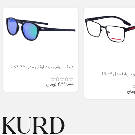
عینک ورزشی برند اوکلی مدل OK9265
 پرادا مدل PR04
4,990,000
تومان
ومان