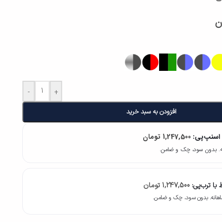
ن
-
+
افزودن به سبد خرید
 اسنپ‌پی:
1,247,500
تومان
با ترب‌پی:
1,247,500
تومان