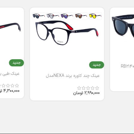
جدید
جدید
عینک طبی برند
عینک چند کاوره برند NEXAمدل
T2316
4,300,000
ت
2,990,000
تومان