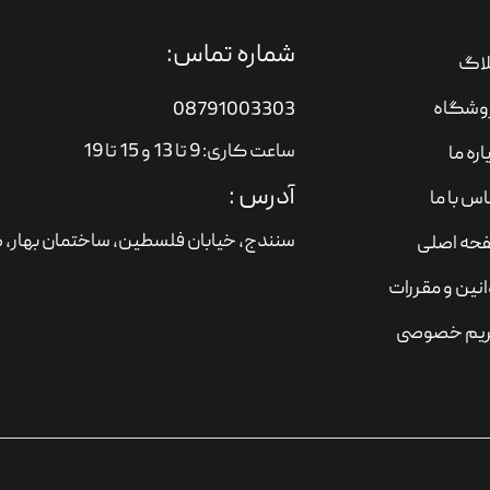
شماره تماس:
لاگ
وشگاه
08791003303
ساعت کاری: 9 تا 13 و 15 تا 19
اره ما
آدرس :
س با ما
سنندج، خیابان فلسطین،‌ ساختمان بهار، ط
حه اصلی
نین و مقررات
یم خصوصی