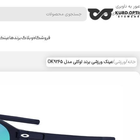
عبور به ناوبری
رفتن به محتوای اصلی
فروشگاه
وبلاگ
برندها
عینک 
خانه
/
ورزشی
/
عینک ورزشی برند اوکلی مدل OK9265