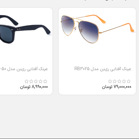
عینک آفتابی ری‌بن مدل RB3025
عینک آفتابی ری‌بن مدل RB2140-50
79,000,000
تومان
8,990,000
تومان