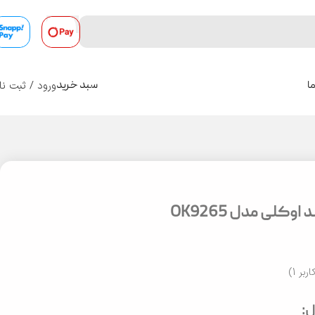
ورود / ثبت نا
ا
سبد خرید
0
وکلی مدل OK9265
اربر
1
)
: