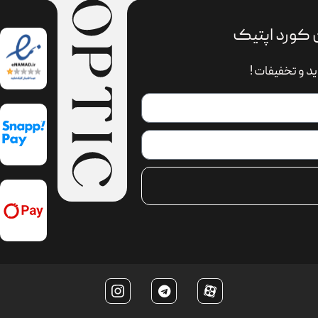
 کورد اپتیک
د و تخفیفات !