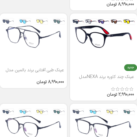
8,990,000
تومان
جدید
عینک طبی آفتابی برند بالمین مدل
LB162
عینک چند کاوره برند NEXAمدل
8,990,000
تومان
T2316
2,990,000
تومان