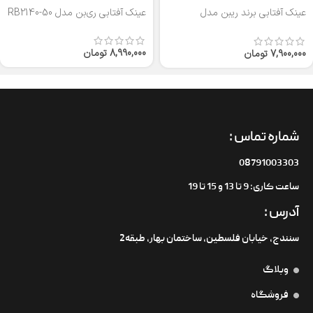
عینک آفتابی برند ریبن مدل
عینک آفتابی ری‌بن مدل RB2140-50
RB3026
8,990,000
تومان
7,900,000
تومان
شماره تماس :
08791003303
ساعت کاری: 9 تا 13 و 15 تا 19
آدرس :
سنندج، خیابان فلسطین،‌ ساختمان بهار، طبقه2
وبلاگ
فروشگاه