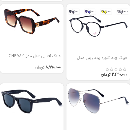
عینک آفتابی شنل مدل CH4582
عینک چند کاوره برند ریبن مدل
T2309
8,990,000
تومان
2,490,000
تومان