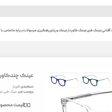
آفتابی
عینک طبی
عینک کاوردار
عینک ورزشی
رهگیری مرسولات
درباره ما
تماس با م
عینک چندکاوره 9905
دسته‌بندی
کاوردار
برچسب زدن
عینک طبی ترند 25
قیمت محصول