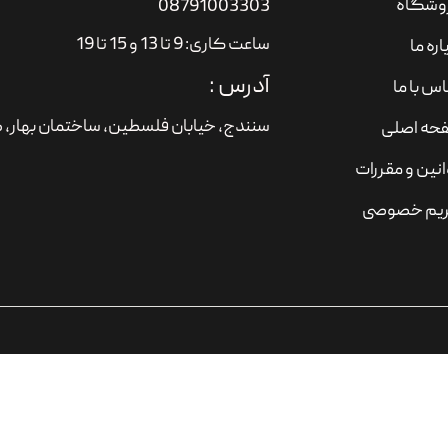
وشگاه
08791003303
ساعت کاری: 9 تا 13 و 15 تا 19
اره ما
آدرس :
س با ما
سنندج، خیابان فلسطین،‌ ساختمان بهار، ط
حه اصلی
نین و مقررات
یم خصوصی