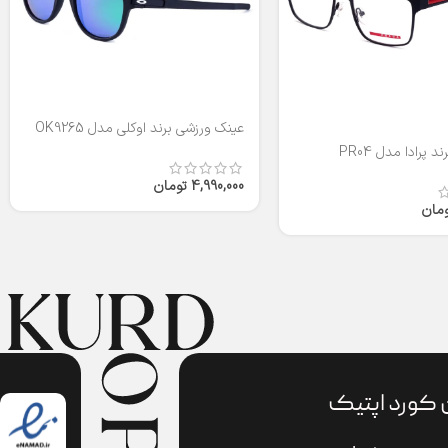
عینک ورزشی برند اوکلی مدل OK9265
 پرادا مدل PR04
4,990,000
تومان
ومان
 کورد اپتیک