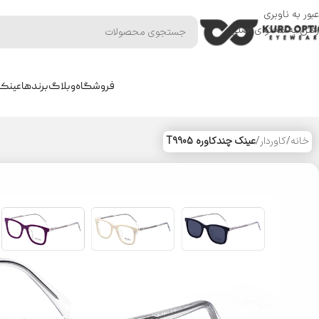
عبور به ناوبری
رفتن به محتوای اصلی
فروشگاه
وبلاگ
برندها
عینک 
خانه
/
کاوردار
/
عینک چندکاوره T9905