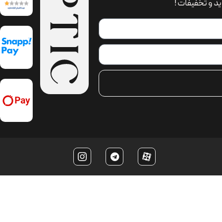
د و تخفیفات !