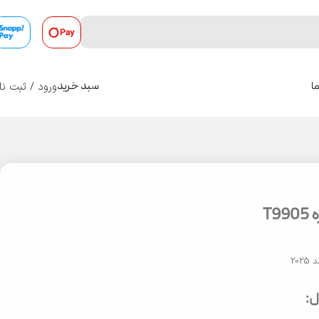
ورود / ثبت نا
ا
سبد خرید
0
T
20
: