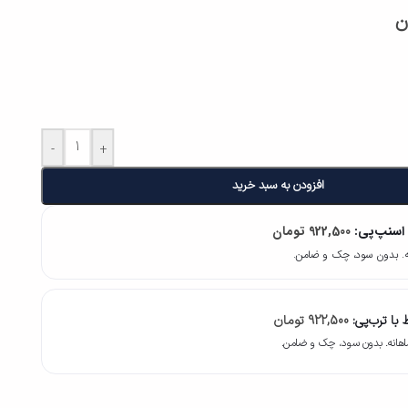
ن
-
+
افزودن به سبد خرید
 اسنپ‌پی:
922,500
تومان
با ترب‌پی:
922,500
تومان