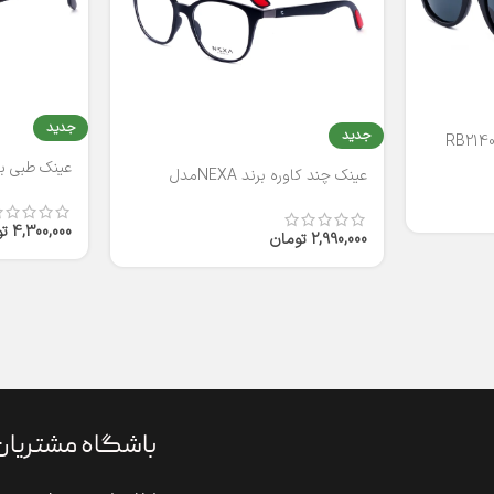
جدید
جدید
عینک طبی برند
عینک چند کاوره برند NEXAمدل
T2316
4,300,000
ت
2,990,000
تومان
باشگاه مشتریان