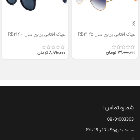
عینک آفتابی ری‌بن مدل RB3025
عینک آفتابی ری‌بن مدل RB2140-
50
79,000,000
تومان
8,990,000
تومان
شماره تماس :
08791003303
ساعت کاری: 9 تا 13 و 15 تا 19