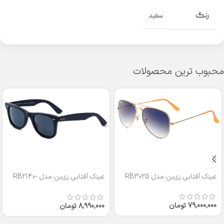
رنگ
سفید
محبوب ترین محصولات
عینک آفتابی ری‌بن مدل RB3025
عینک آفتابی ری‌بن مدل RB2140-
50
79,000,000
تومان
8,990,000
تومان