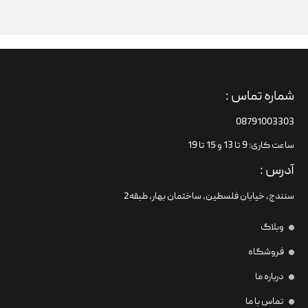
شماره تماس :
08791003303
ساعت کاری: 9 تا 13 و 15 تا 19
آدرس :
سنندج، خیابان فلسطین،‌ ساختمان بهار، طبقه2
وبلاگ
فروشگاه
درباره ما
تماس با ما