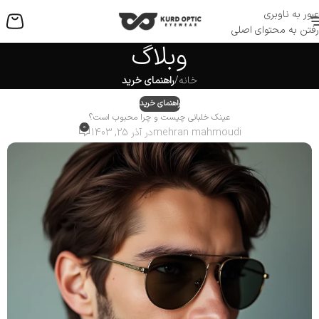
عبور به ناوبری
منو
رفتن به محتوای اصلی
وبلاگ
خانه
/
راهنمای خرید
راهنمای خرید
عینک خلبانی چیست و چرا محبوب است؟
0
mehran mahmoudi
در آذر 25, 1403