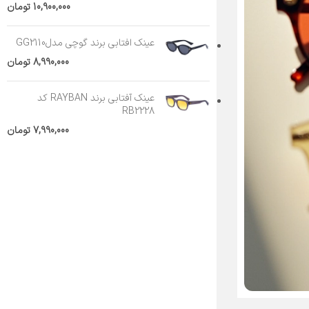
10,900,000
تومان
عینک افتابی برند گوچی مدلGG2110
8,990,000
تومان
عینک آفتابی برند RAYBAN کد
RB2228
7,990,000
تومان