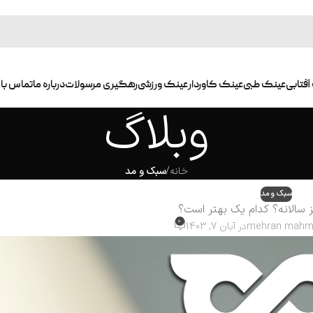
آفتابی
عینک طبی
عینک کاوردار
عینک ورزشی
رهگیری مرسولات
درباره ما
تماس با 
وبلاگ
خانه
/
سبک و مد
سبک و مد
نز سالانه؟ کدام یک بهتر است؟
0
mehran mahm
در آبان 7, 1403