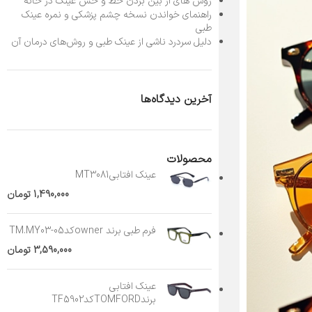
روش های از بین بردن خط و خش عینک در خانه
راهنمای خواندن نسخه چشم پزشکی و نمره عینک
طبی
دلیل سردرد ناشی از عینک طبی و روش‌های درمان آن
آخرین دیدگاه‌ها
محصولات
عینک افتابیMT3081
1,490,000
تومان
فرم طبی برند ownerکدTM.MY03-05
3,590,000
تومان
عینک افتابی
برندTOMFORDکدTF5902