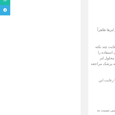
تلگرام
نزها ظاهراً
ایت چند نکته
استفاده را
 محلول لنز
به پزشک مراجعه
 رعایت این
طبی نسبت به