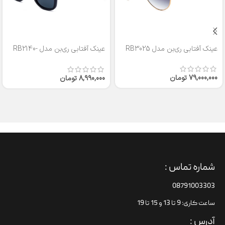
عینک آفتابی ری‌بن مدل RB3025
عینک آفتابی ری‌بن مدل RB2140-
50
79,000,000
تومان
8,990,000
تومان
شماره تماس :
08791003303
ساعت کاری: 9 تا 13 و 15 تا 19
آدرس :