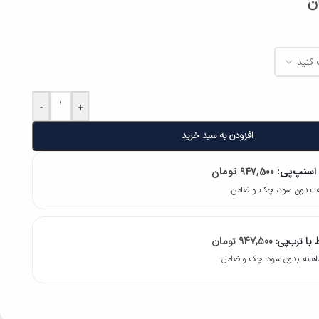
ن
-
+
افزودن به سبد خرید
 اسنپ‌پی:
947,500
تومان
با ترب‌پی:
947,500
تومان