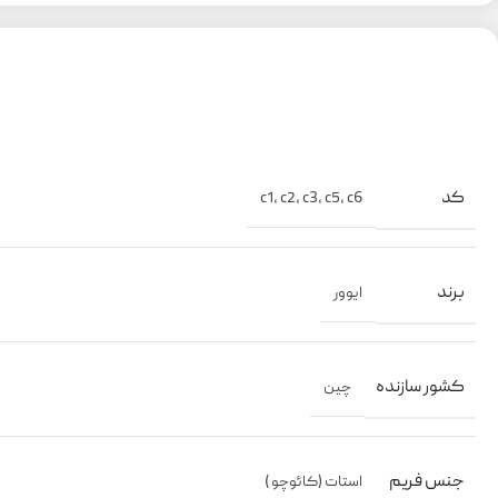
کد
c1
,
c2
,
c3
,
c5
,
c6
برند
ایوور
کشور سازنده
چین
جنس فریم
استات (کائوچو )