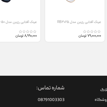
عینک آفتابی ری‌بن مدل RB3025
عینک آفتابی ری‌بن مدل RB2140-50
79,000,000
تومان
8,990,000
تومان
شماره تماس:
لاگ
وشگاه
08791003303