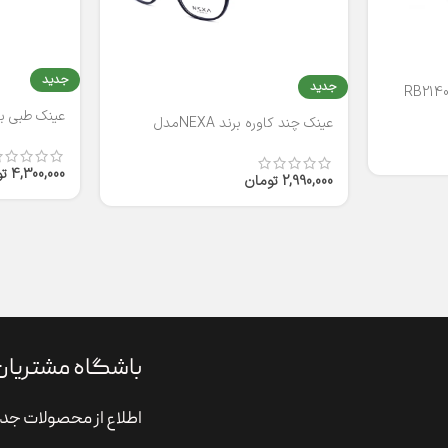
جدید
جدید
عینک طبی برند
عینک چند کاوره برند NEXAمدل
T2316
4,300,000
ت
2,990,000
تومان
باشگاه مشتریان
اطلاع از محصولات جدی