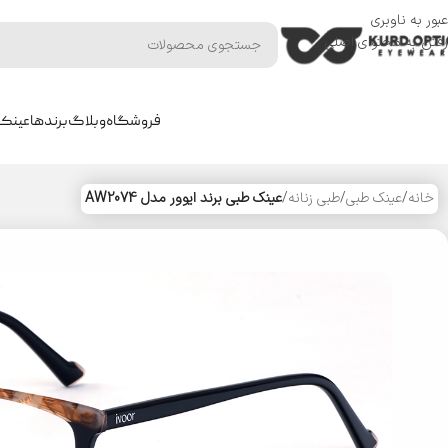
عبور به ناوبری
رفتن به محتوای اصلی
فروشگاه
وبلاگ
برندها
عینک 
خانه
/
عینک طبی
/
طبی زنانه
/
عینک طبی برند ایوور مدل AW2074