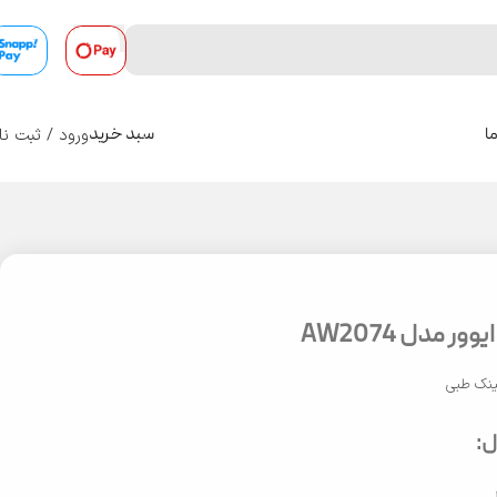
ورود / ثبت نا
ا
سبد خرید
0
ر مدل AW2074
نک طبی
: