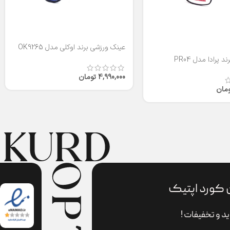
عینک ورزشی برند اوکلی مدل OK9265
 پرادا مدل PR04
4,990,000
تومان
ومان
 کورد اپتیک
د و تخفیفات !