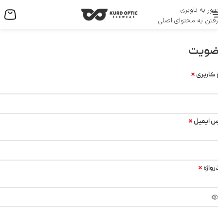
عبور به ناوبری
منو
رفتن به محتوای اصلی
ضویت
*
 کاربری
*
س ایمیل
*
واژه