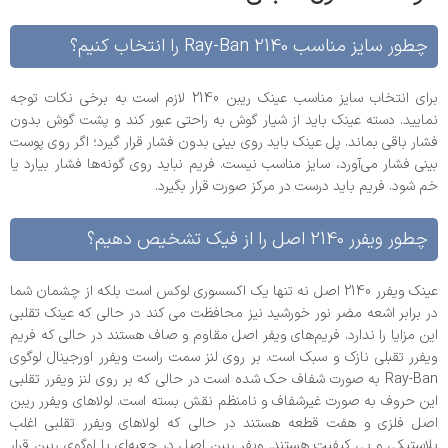
چطور سایز مناسب Ray-Ban 2140 را انتخاب کنیم؟
برای انتخاب سایز مناسب عینک ریبن 2140 لازم است به برخی نکات توجه
نمایید. دسته عینک باید از شیار گوش به راحتی عبور کند و پشت گوش بدون
فشار باقی بماند. پل عینک باید روی بینی بدون فشار قرار گیرد؛ اگر روی پوست
بینی فشار می‌آورد، سایز مناسب نیست. فریم نباید روی گونه‌ها فشار بیارد یا
خم شود. فریم باید درست در مرکز صورت قرار بگیرد.
چطور ویفرر 2140 اصل را از فیک تشخیص دهیم؟
عینک ویفرر 2140 اصل نه تنها یک اکسسوری لوکس است بلکه از چشمان شما
در برابر اشعه مضر نور خورشید نیز محافظت می کند در حالی که عینک تقلبی
این مزایا را ندارد. فریم‌های ویفر اصل مقاوم و صاف هستند در حالی که فریم
ویفرر تقبلی نازک و سبک است. بر روی لنز سمت راست ویفرر اورجینال لوگوی
Ray-Ban به صورت شفاف حک شده است در حالی که بر روی لنز ویفرر تقلبی
این حروف به صورت غیرشفاف و نامنظم نقش بسته است. لولاهای ویفرر ریبن
اصل فلزی و هفت قطعه هستند در حالی که لولاهای ویفرر تقلبی اغلب
پلاستیکی و بی کیفیت هستند. ویفر ریبن اصل در جعبه‌ای با لوگوی ریبن قرار