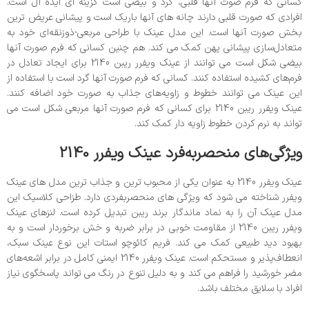
کسانی که فرم صوت آنها قلبی، گرد و بیضی است گزینه ای ایده آل است.
افرادی که صورت قلبی دارند چانه های آنها باریک است و پیشانی عریض ترین
بخش صورت آنها است. این مدل عینک با طراحی مربعی-ذوزنقه‌ای خود به
متعادل‌سازی پیشانی پهن کمک می کند. هم چنین کسانی که فرم صورت آنها
بیضی شکل است می توانند از عینک ویفرر ریبن 2140 برای ایجاد تعادل در
فرم‌های کشیده استفاده کنند. کسانی که فرم صورت آنها گرد است با استفاده از
این عینک می توانند خطوط و زاویه‌های جذاب به صورت خود اضافه کنند.
عینک ویفرر ریبن 2140 برای کسانی که فرم صورت آنها مربعی شکل است می
تواند به نرم ‌کردن خطوط زاویه ‌دار کمک کند.
ویژگی‌های منحصربه‌فرد عینک ویفرر 2140
عینک ویفرر 2140 به عنوان یکی از محبوب ترین و جذاب ترین مدل های عینک
ویفرر شناخته می شود که ویژگی های منحصربفردی دارد. طزاحی کلاسیک این
مدل عینک آن را به نماد ماندگار برند ریبن تبدیل کرده است. لنزهای عینک
ویفرر ریبن 2140 از مقاومت خوبی در برابر ضربه و خش برخوردار است و به
بهبود دید طبیعی کمک می کند. فریم کائوچو استات این نوع عینک سبک،
انعطاف‌پذیر و مستحکم است. عینک ویفرر 2140 ایمنی کامل در برابر اشعه‌های
مضر خورشید را فراهم می کند و به دلیل تنوع در رنگ می تواند پاسخگوی نیاز
افراد با سلایق مختلف باشد.