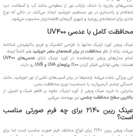
عدسی‌های پلاریزه با حذف بازتاب نور از سطوحی مانند آب یا آسفالت، دید
شفاف‌تر و راحت‌تری در نور مستقیم خورشید ایجاد می‌کنند. در حالی که نوع
عادی برای استفاده‌ی روزمره و شهری گزینه‌ای اقتصادی‌تر محسوب می‌شود.
محافظت کامل با عدسی UV400
عینک ویفرر کورد اپتیک نه‌تنها با طراحی کلاسیک و فریم باکیفیتش شناخته
می‌شه، بلکه از نظر
محافظت در برابر اشعه‌های مضر خورشید
هم کاملاً ایمنه.
تمام مدل‌های ویفرر عرضه‌شده در کورد اپتیک دارای
عدسی‌های UV400
هستند؛ یعنی توانایی فیلتر کردن
۱۰۰٪ پرتوهای UVA و UVB
رو دارند.
این ویژگی باعث می‌شه چشم‌ها در برابر آسیب‌های ناشی از نور خورشید، مانند
خستگی چشم، آب‌مروارید یا حساسیت نوری محافظت بشن.
بنابراین با خرید عینک ویفرر از کورد اپتیک، علاوه بر ظاهر شیک و اصیل، از
بالاترین سطح محافظت چشمی
نیز بهره‌مند می‌شی.
عینک ریبن 2140 برای چه فرم صورتی مناسب
است؟
عینک ویفرر ریبن 2140 برای انواع مختلف فرم صورت مناسب است اما برای