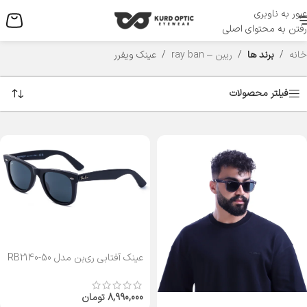
عبور به ناوبری
منو
رفتن به محتوای اصلی
خانه
/
برند ها
/
ریبن – ray ban
/
عینک ویفرر
فیلتر محصولات
عینک آفتابی ری‌بن مدل RB2140-50
8,990,000
تومان