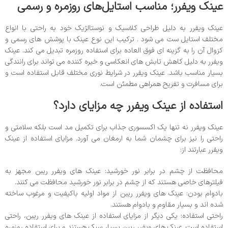
عینک ویفرر؛ مناسب استایل‌های روزمره و رسمی
عینک ویفرر به دلیل طراحی کلاسیک و نوستالژیک خود به راحتی با انواع
مختلف استایل ست می شود . ترکیب این نوع عینک با پوشش های رسمی و
کزوال آن را به گزینه ای فوق العاده برای استفاده روزمره تبدیل می کند. عینک
ویفرر به دلیل کاهش تابش های انعکاسی و خیره کننده می تواند برای رانندگی
بسیار مناسب باشد. عینک ویفرر در شرایط نوری مختلف قابل استفاده است و
برای مسافرت و تفریح همراهی مطمئن است.
استفاده از عینک ویفرر چه مزایای دارد؟
عینک ویفرر نه تنها یک اکسسوری جذاب برای تکمیل مد است بلکه سلامتی و
راحتی را نیز برای چشمان شما به ارمغان می آورد. مزایای استفاده از عینک
ویفرر عبارتند از:
محافظت از چشم در برابر نور خورشید: عینک های ویفرر ریبن مجهز به
فیلترهای خاصی هستند که از چشم در برابر نور خورشید محافظت می کنند.
بادوام بودن: عینک های ویفرر ریبن از مواد اولیه باکیفیت و مرغوب ساخته
شده اند و بسیار مقاوم و بادوام هستند.
راحتی استفاده: یکی دیگر از مزایای استفاده از عینک های ویفرر ریبن، راحتی
استفاده است. عینک های ویفرر ریبن بسیار سبک هستند و برای استفاده روزمره