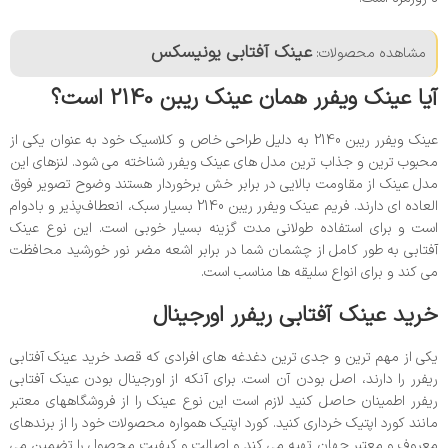
عینک آفتابی یونیسکس
مشاهده محصولات:
آیا عینک ویفرر همان عینک ریبن 2140 است؟
عینک ویفرر ریبن 2140 به دلیل طراحی خاص و کلاسیک خود به عنوان یکی از
محبوب ترین و جذاب ترین مدل های عینک ویفرر شناخته می شود. لنزهای این
مدل عینک از مقاومت بالایی در برابر خش برخوردار هستند وضوح تصویر فوق
العاده ای دارند. فریم عینک ویفرر ریبن 2140 بسیار سبک، انعطاف‌پذیر و بادوام
است و برای استفاده طولانی مدت گزینه بسیار خوبی است. این نوع عینک
آفتابی به طور کامل از چشمان شما در برابر اشعه مضر نور خورشید محافظت
می کند و برای انواع سلیقه ها مناسب است.
خرید عینک آفتابی ریفرر اورجینال
یکی از مهم ترین و جدی ترین دغدغه های افرادی که قصد خرید عینک آفتابی
ریفرر را دارند، اصل بودن آن است. برای آنکه از اورجینال بودن عینک آفتابی
ریفرر اطمینان حاصل کنید لازم است این نوع عینک را از فروشگاههای معتبر
مانند کورد اپتیک خرداری کنید. کورد اپتیک همواره محصولات خود را از برندهای
معروف و معتبر جهان تهیه می کند و اصالت و کیفیت محصول را تضمین می