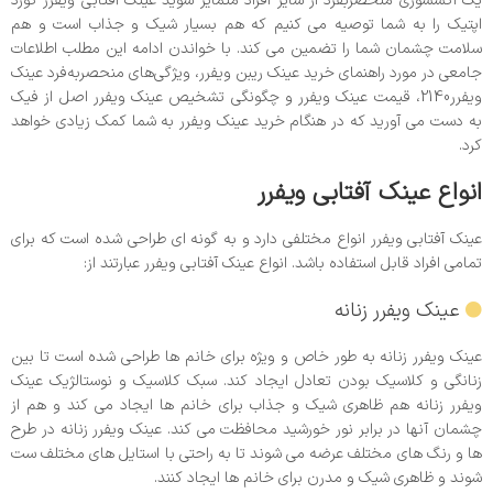
یک اکسسوری منحصربفرد از سایر افراد متمایز شوید عینک آفتابی ویفرر کورد
اپتیک را به شما توصیه می کنیم که هم بسیار شیک و جذاب است و هم
سلامت چشمان شما را تضمین می کند. با خواندن ادامه این مطلب اطلاعات
جامعی در مورد راهنمای خرید عینک ریبن ویفرر، ویژگی‌های منحصربه‌فرد عینک
ویفرر2140، قیمت عینک ویفرر و چگونگی تشخیص عینک ویفرر اصل از فیک
به دست می آورید که در هنگام خرید عینک ویفرر به شما کمک زیادی خواهد
کرد.
انواع عینک آفتابی ویفرر
عینک آفتابی ویفرر انواع مختلفی دارد و به گونه ای طراحی شده است که برای
تمامی افراد قابل استفاده باشد. انواع عینک آفتابی ویفرر عبارتند از:
عینک ویفرر زنانه
عینک ویفرر زنانه به طور خاص و ویژه برای خانم ها طراحی شده است تا بین
زنانگی و کلاسیک بودن تعادل ایجاد کند. سبک کلاسیک و نوستالژیک عینک
ویفرر زنانه هم ظاهری شیک و جذاب برای خانم ها ایجاد می کند و هم از
چشمان آنها در برابر نور خورشید محافظت می کند. عینک ویفرر زنانه در طرح
ها و رنگ های مختلف عرضه می شوند تا به راحتی با استایل های مختلف ست
شوند و ظاهری شیک و مدرن برای خانم ها ایجاد کنند.