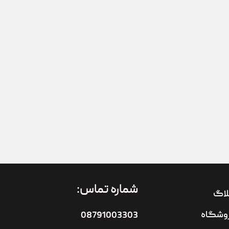
شماره تماس:
لاگ
وشگاه
08791003303