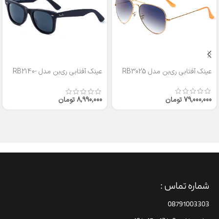
عینک آفتابی ری‌بن مدل RB3025
عینک آفتابی ری‌بن مدل RB2140-
50
79,000,000
تومان
8,990,000
تومان
شماره تماس :
08791003303