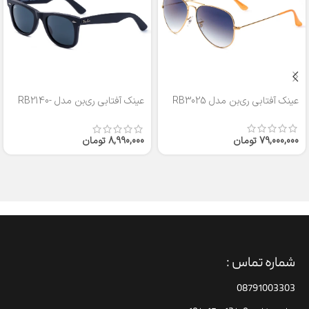
عینک آفتابی ری‌بن مدل RB3025
عینک آفتابی ری‌بن مدل RB2140-
50
79,000,000
تومان
8,990,000
تومان
شماره تماس :
08791003303