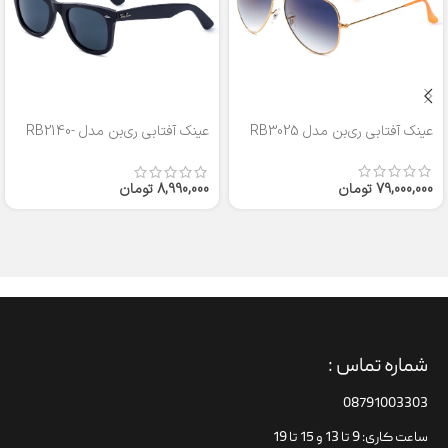
عینک آفتابی ری‌بن مدل RB3025
عینک آفتابی ری‌بن مدل RB2140-
50
79,000,000
تومان
8,990,000
تومان
شماره تماس :
08791003303
ساعت کاری: 9 تا 13 و 15 تا 19