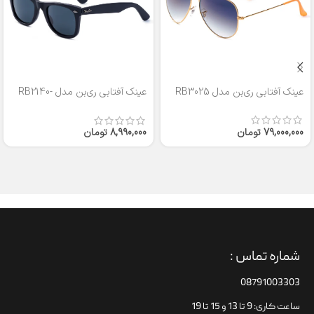
عینک آفتابی ری‌بن مدل RB3025
عینک آفتابی ری‌بن مدل RB2140-
50
79,000,000
تومان
8,990,000
تومان
شماره تماس :
08791003303
ساعت کاری: 9 تا 13 و 15 تا 19