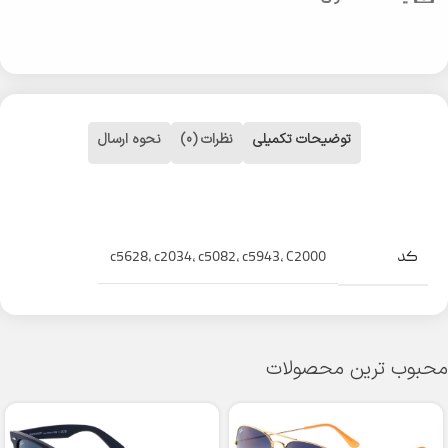
توضیحات تکمیلی
نظرات (0)
نحوه ارسال
کد
c5628
,
c2034
,
c5082
,
c5943
,
C2000
محبوب ترین محصولات