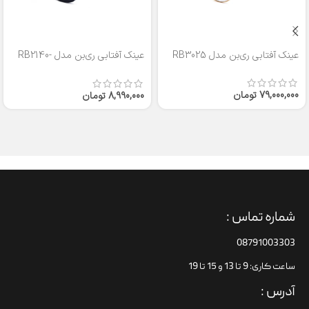
عینک آفتابی ری‌بن مدل RB3025
عینک آفتابی ری‌بن مدل RB2140-
50
79,000,000
تومان
8,990,000
تومان
شماره تماس :
08791003303
ساعت کاری: 9 تا 13 و 15 تا 19
آدرس :