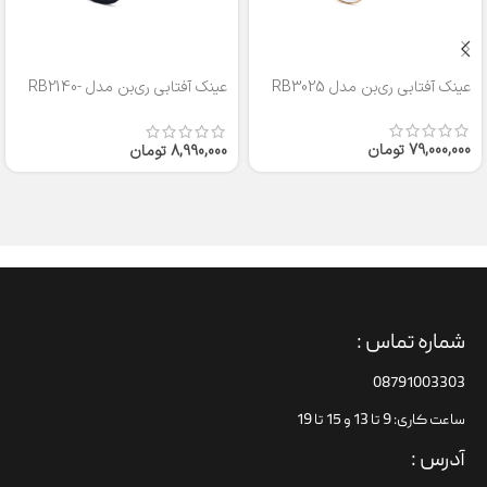
عینک آفتابی ری‌بن مدل RB3025
عینک آفتابی ری‌بن مدل RB2140-
50
79,000,000
تومان
8,990,000
تومان
شماره تماس :
08791003303
ساعت کاری: 9 تا 13 و 15 تا 19
آدرس :