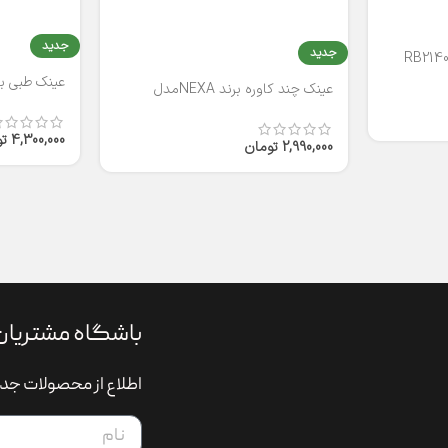
جدید
جدید
عینک طبی برند
عینک چند کاوره برند NEXAمدل
T2316
4,300,000
ت
2,990,000
تومان
باشگاه مشتریان
اطلاع از محصولات جدی