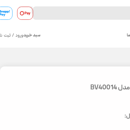
ورود / ثبت نا
ا
سبد خرید
0
BV4001
: