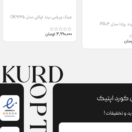
عینک ورزشی برند اوکلی مدل OK9265
 پرادا مدل PR04
4,990,000
تومان
ومان
 کورد اپتیک
د و تخفیفات !