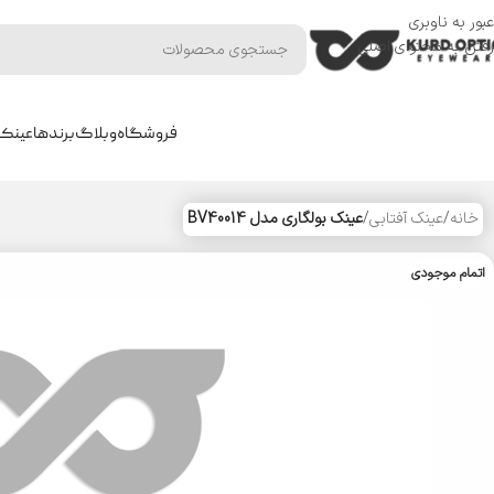
عبور به ناوبری
رفتن به محتوای اصلی
فروشگاه
وبلاگ
برندها
عینک 
خانه
/
عینک آفتابی
/
عینک بولگاری مدل BV40014
اتمام موجودی