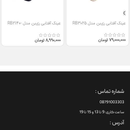
عینک آفتابی ری‌بن مدل RB3025
عینک آفتابی ری‌بن مدل RB2140-
50
79,000,000
تومان
8,990,000
تومان
شماره تماس :
08791003303
ساعت کاری: 9 تا 13 و 15 تا 19
آدرس :