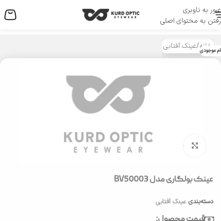
عبور به ناوبری
منو
رفتن به محتوای اصلی
خانه
/
عینک آفتابی
ام موجودی
بزرگنمایی تصویر
عینک بولگاری مدل BV50003
دسته‌بندی
عینک آفتابی
قیمت محصول: