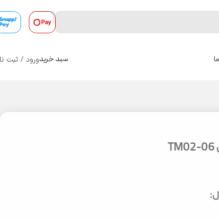
ورود / ثبت نا
ا
سبد خرید
0
T
: