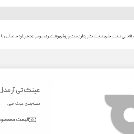
آفتابی
عینک طبی
عینک کاوردار
عینک ورزشی
رهگیری مرسولات
درباره ما
تماس با م
عینک تی آر مدل M02-06
دسته‌بندی
عینک طبی
قیمت محصول