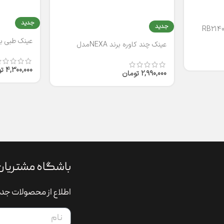
جدید
جدید
عینک طبی برند
عینک چند کاوره برند NEXAمدل
T2316
4,300,000
ت
2,990,000
تومان
باشگاه مشتریان
اطلاع از محصولات جدی