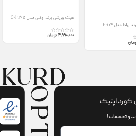
عینک ورزشی برند اوکلی مدل OK9265
 پرادا مدل PR04
4,990,000
تومان
ومان
 کورد اپتیک
د و تخفیفات !