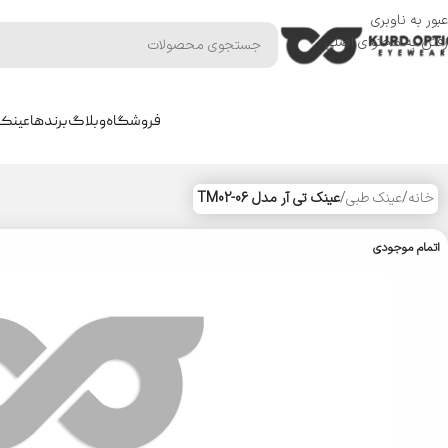
عبور به ناوبری
رفتن به محتوای اصلی
فروشگاه
وبلاگ
برندها
عینک 
خانه
/
عینک طبی
/
عینک تی آر مدل TM02-06
اتمام موجودی