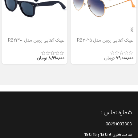
عینک آفتابی ری‌بن مدل RB3025
عینک آفتابی ری‌بن مدل RB2140-
50
79,000,000
تومان
8,990,000
تومان
شماره تماس :
08791003303
ساعت کاری: 9 تا 13 و 15 تا 19