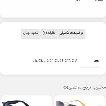
توضیحات تکمیلی
نظرات (0)
نحوه ارسال
کد
c1b
,
C3
,
c10
,
C4
,
C1
,
C6
,
C4A
,
C1A
محبوب ترین محصولات