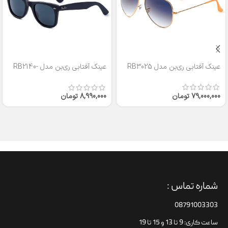
عینک آفتابی ری‌بن مدل RB3025
عینک آفتابی ری‌بن مدل RB2140-
50
79,000,000
تومان
8,990,000
تومان
شماره تماس :
08791003303
ساعت کاری: 9 تا 13 و 15 تا 19