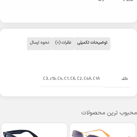
توضیحات تکمیلی
نظرات (0)
نحوه ارسال
کد
C3
,
c1b
,
C4
,
C1
,
C6
,
C2
,
C4A
,
C1A
محبوب ترین محصولات