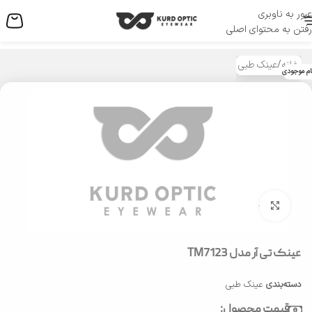
عبور به ناوبری
منو
رفتن به محتوای اصلی
خانه
/
عینک طبی
ام موجودی
بزرگنمایی تصویر
عینک تی آر مدل TM7123
دسته‌بندی
عینک طبی
قیمت محصول: