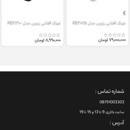
عینک آفتابی ری‌بن مدل RB3025
عینک آفتابی ری‌بن مدل RB2140-
50
79,000,000
تومان
8,990,000
تومان
شماره تماس :
08791003303
ساعت کاری: 9 تا 13 و 15 تا 19
آدرس :