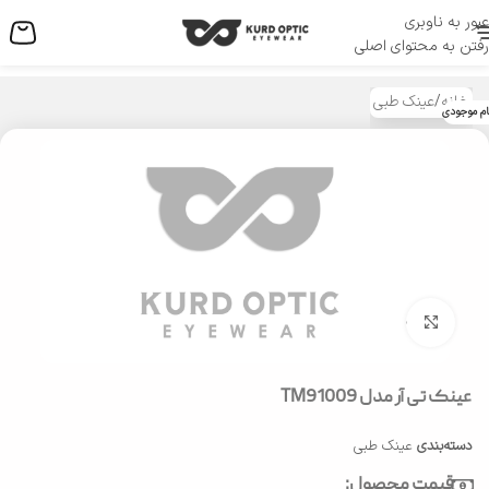
عبور به ناوبری
منو
رفتن به محتوای اصلی
خانه
/
عینک طبی
ام موجودی
بزرگنمایی تصویر
عینک تی آر مدل TM91009
دسته‌بندی
عینک طبی
قیمت محصول: