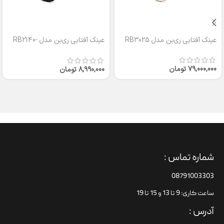
عینک آفتابی ری‌بن مدل RB3025
عینک آفتابی ری‌بن مدل RB2140-
50
79,000,000
تومان
8,990,000
تومان
شماره تماس :
08791003303
ساعت کاری: 9 تا 13 و 15 تا 19
آدرس :