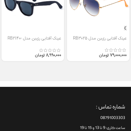
عینک آفتابی ری‌بن مدل RB3025
عینک آفتابی ری‌بن مدل RB2140-
50
79,000,000
تومان
8,990,000
تومان
شماره تماس :
08791003303
ساعت کاری: 9 تا 13 و 15 تا 19