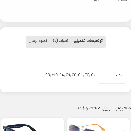
توضیحات تکمیلی
نظرات (0)
نحوه ارسال
کد
C3
,
c10
,
C4
,
C1
,
C8
,
C5
,
C6
,
C7
محبوب ترین محصولات