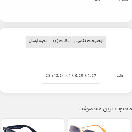
توضیحات تکمیلی
نظرات (0)
نحوه ارسال
کد
C3
,
c10
,
C4
,
C1
,
C8
,
C5
,
C2
,
C7
محبوب ترین محصولات