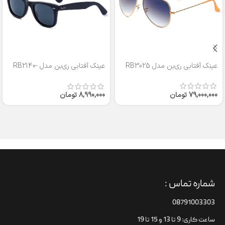
عینک آفتابی ری‌بن مدل RB3025
عینک آفتابی ری‌بن مدل RB2140-
50
79,000,000
تومان
8,990,000
تومان
شماره تماس :
08791003303
ساعت کاری: 9 تا 13 و 15 تا 19