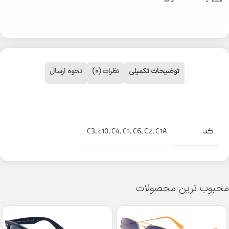
توضیحات تکمیلی
نظرات (0)
نحوه ارسال
کد
C3
,
c10
,
C4
,
C1
,
C6
,
C2
,
C1A
محبوب ترین محصولات