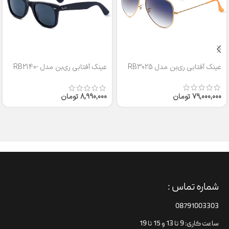
عینک آفتابی ری‌بن مدل RB3025
عینک آفتابی ری‌بن مدل RB2140-
50
79,000,000
تومان
8,990,000
تومان
شماره تماس :
08791003303
ساعت کاری: 9 تا 13 و 15 تا 19