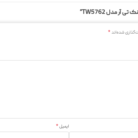
آر مدل TW5762”
*
‌گذاری شده‌اند
*
ایمیل