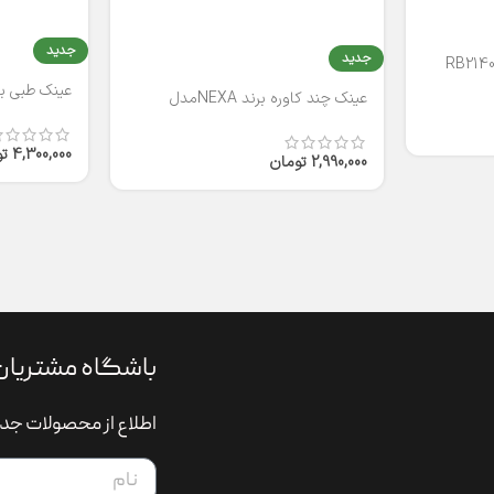
جدید
جدید
عینک طبی برند
عینک چند کاوره برند NEXAمدل
T2316
4,300,000
ت
2,990,000
تومان
باشگاه مشتریان
اطلاع از محصولات جدی