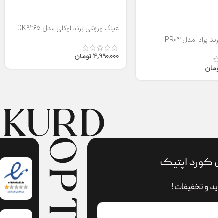
عینک ورزشی برند اوکلی مدل OK9265
 پرادا مدل PR04
4,990,000
تومان
ومان
 کورد اپتیک
د و تخفیفات !