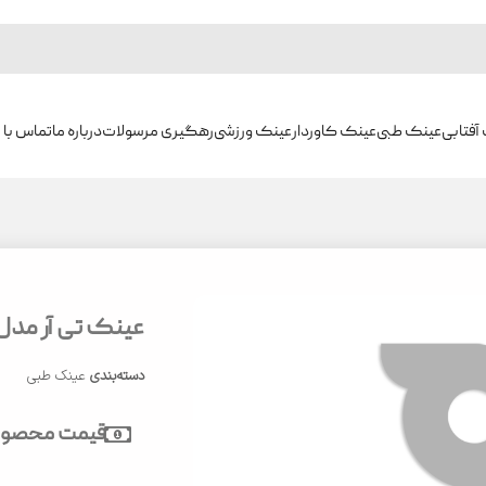
آفتابی
عینک طبی
عینک کاوردار
عینک ورزشی
رهگیری مرسولات
درباره ما
تماس با م
عینک تی آر مدل W5762
دسته‌بندی
عینک طبی
قیمت محصول