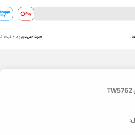
ورود / ثبت نا
ا
سبد خرید
0
T
: