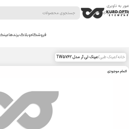
عبور به ناوبری
رفتن به محتوای اصلی
فروشگاه
وبلاگ
برندها
عینک 
خانه
/
عینک طبی
/
عینک تی آر مدل TW5762
اتمام موجودی