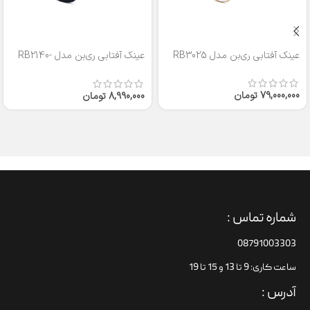
عینک آفتابی ری‌بن مدل RB3025
عینک آفتابی ری‌بن مدل RB2140-
50
79,000,000
تومان
8,990,000
تومان
شماره تماس :
08791003303
ساعت کاری: 9 تا 13 و 15 تا 19
آدرس :