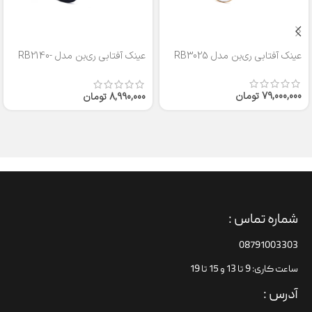
عینک آفتابی ری‌بن مدل RB3025
عینک آفتابی ری‌بن مدل RB2140-
50
79,000,000
تومان
8,990,000
تومان
شماره تماس :
08791003303
ساعت کاری: 9 تا 13 و 15 تا 19
آدرس :