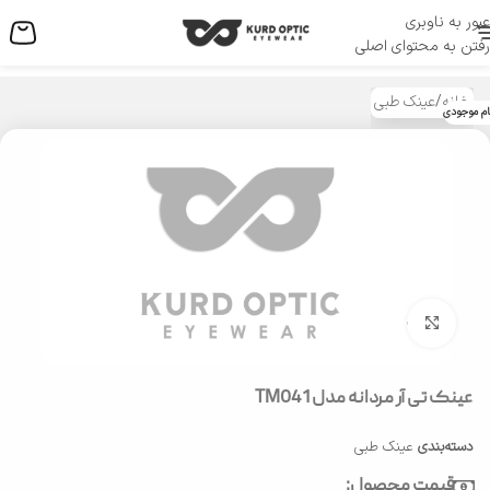
عبور به ناوبری
منو
رفتن به محتوای اصلی
خانه
/
عینک طبی
ام موجودی
بزرگنمایی تصویر
عینک تی آر مردانه مدل TM041
دسته‌بندی
عینک طبی
قیمت محصول: