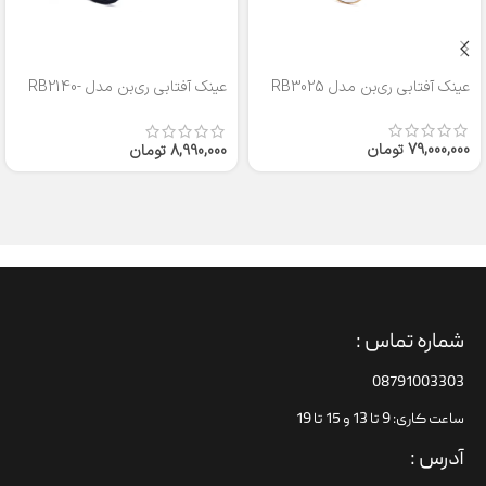
عینک آفتابی ری‌بن مدل RB3025
عینک آفتابی ری‌بن مدل RB2140-
50
79,000,000
تومان
8,990,000
تومان
شماره تماس :
08791003303
ساعت کاری: 9 تا 13 و 15 تا 19
آدرس :