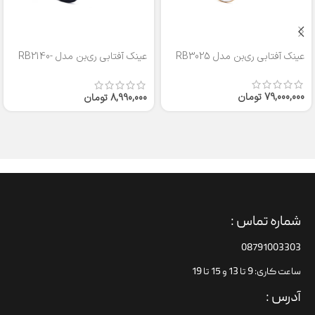
عینک آفتابی ری‌بن مدل RB3025
عینک آفتابی ری‌بن مدل RB2140-
50
79,000,000
تومان
8,990,000
تومان
شماره تماس :
08791003303
ساعت کاری: 9 تا 13 و 15 تا 19
آدرس :