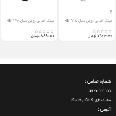
عینک آفتابی ری‌بن مدل RB3025
عینک آفتابی ری‌بن مدل RB2140-
50
79,000,000
تومان
8,990,000
تومان
شماره تماس :
08791003303
ساعت کاری: 9 تا 13 و 15 تا 19
آدرس :