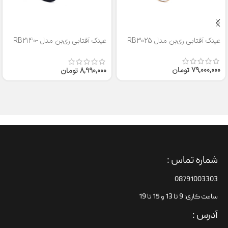
عینک آفتابی ری‌بن مدل RB3025
عینک آفتابی ری‌بن مدل RB2140-
50
79,000,000
تومان
8,990,000
تومان
شماره تماس :
08791003303
ساعت کاری: 9 تا 13 و 15 تا 19
آدرس :