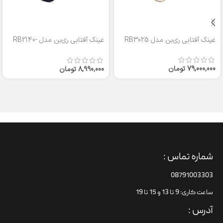
عینک آفتابی ری‌بن مدل RB3025
عینک آفتابی ری‌بن مدل RB2140-
50
79,000,000
تومان
8,990,000
تومان
شماره تماس :
08791003303
ساعت کاری: 9 تا 13 و 15 تا 19
آدرس :