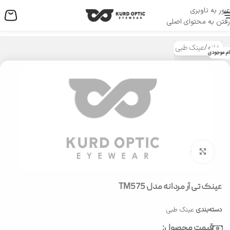
عبور به ناوبری
منو
رفتن به محتوای اصلی
خانه
/
عینک طبی
ام موجودی
بزرگنمایی تصویر
عینک تی آر مردانه مدل TM575
دسته‌بندی
عینک طبی
قیمت محصول: