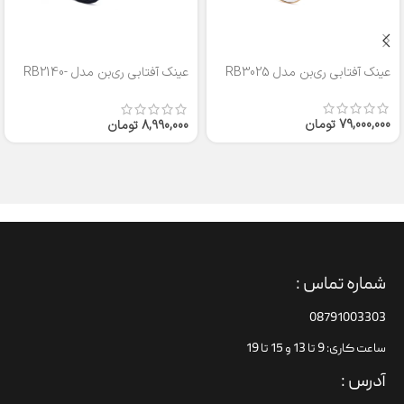
عینک آفتابی ری‌بن مدل RB3025
عینک آفتابی ری‌بن مدل RB2140-
50
79,000,000
تومان
8,990,000
تومان
شماره تماس :
08791003303
ساعت کاری: 9 تا 13 و 15 تا 19
آدرس :