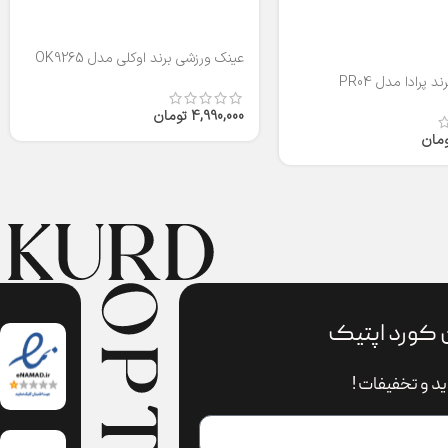
عینک ورزشی برند اوکلی مدل OK9265
 پرادا مدل PR04
4,990,000
تومان
ومان
 کورد اپتیک
د و تخفیفات !