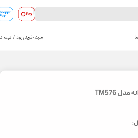
ورود / ثبت نا
ا
سبد خرید
0
مدل TM576
: