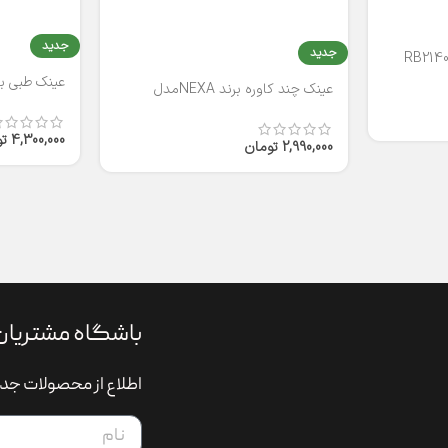
جدید
جدید
عینک طبی برند
عینک چند کاوره برند NEXAمدل
T2316
4,300,000
ت
2,990,000
تومان
باشگاه مشتریان
اطلاع از محصولات جدی