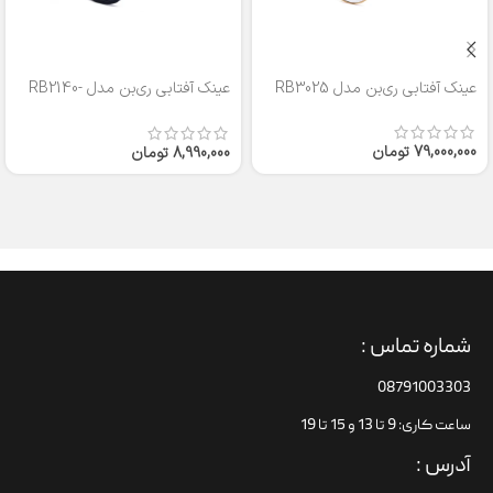
عینک آفتابی ری‌بن مدل RB3025
عینک آفتابی ری‌بن مدل RB2140-
50
79,000,000
تومان
8,990,000
تومان
شماره تماس :
08791003303
ساعت کاری: 9 تا 13 و 15 تا 19
آدرس :