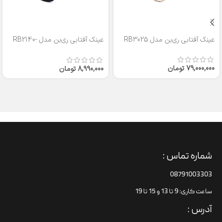
عینک آفتابی ری‌بن مدل RB3025
عینک آفتابی ری‌بن مدل RB2140-
50
79,000,000
تومان
8,990,000
تومان
شماره تماس :
08791003303
ساعت کاری: 9 تا 13 و 15 تا 19
آدرس :