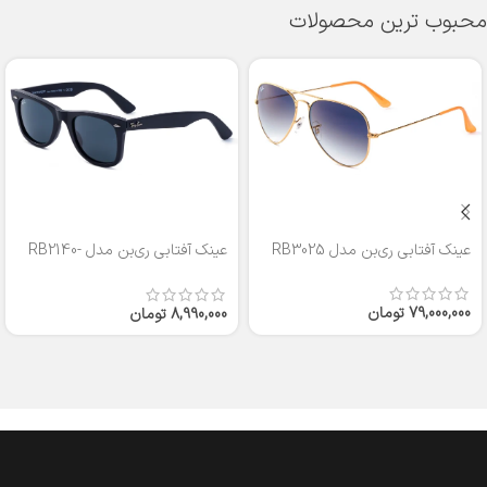
محبوب ترین محصولات
عینک آفتابی ری‌بن مدل RB3025
عینک آفتابی ری‌بن مدل RB2140-
50
79,000,000
تومان
8,990,000
تومان