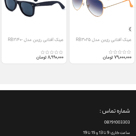
عینک آفتابی ری‌بن مدل RB3025
عینک آفتابی ری‌بن مدل RB2140-
50
79,000,000
تومان
8,990,000
تومان
شماره تماس :
08791003303
ساعت کاری: 9 تا 13 و 15 تا 19