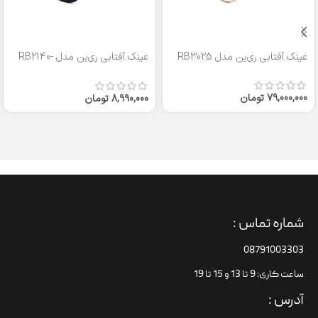
عینک آفتابی ری‌بن مدل RB3025
عینک آفتابی ری‌بن مدل RB2140-
50
79,000,000
تومان
8,990,000
تومان
شماره تماس :
08791003303
ساعت کاری: 9 تا 13 و 15 تا 19
آدرس :