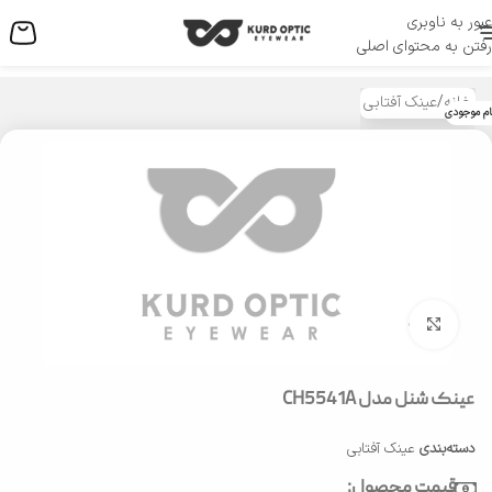
عبور به ناوبری
منو
رفتن به محتوای اصلی
خانه
/
عینک آفتابی
ام موجودی
بزرگنمایی تصویر
عینک شنل مدل CH5541A
دسته‌بندی
عینک آفتابی
قیمت محصول: