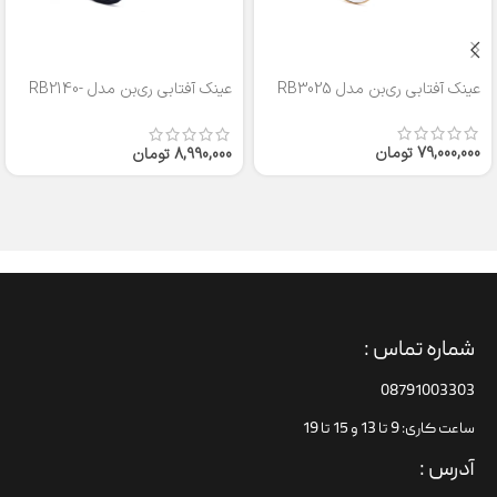
عینک آفتابی ری‌بن مدل RB3025
عینک آفتابی ری‌بن مدل RB2140-
50
79,000,000
تومان
8,990,000
تومان
شماره تماس :
08791003303
ساعت کاری: 9 تا 13 و 15 تا 19
آدرس :