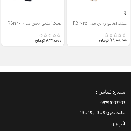
عینک آفتابی ری‌بن مدل RB3025
عینک آفتابی ری‌بن مدل RB2140-
50
79,000,000
تومان
8,990,000
تومان
شماره تماس :
08791003303
ساعت کاری: 9 تا 13 و 15 تا 19
آدرس :