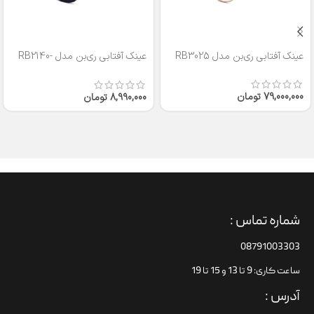
عینک آفتابی ری‌بن مدل RB3025
عینک آفتابی ری‌بن مدل RB2140-
50
79,000,000
تومان
8,990,000
تومان
شماره تماس :
08791003303
ساعت کاری: 9 تا 13 و 15 تا 19
آدرس :