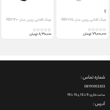
عینک آفتابی ری‌بن مدل RB3025
عینک آفتابی ری‌بن مدل RB2140-
50
79,000,000
تومان
8,990,000
تومان
شماره تماس :
08791003303
ساعت کاری: 9 تا 13 و 15 تا 19
آدرس :